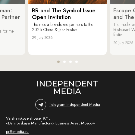
oman:
RR and The Symbol Issue
Escape C
 Partner
Open Invitation
and The
The media brands are partners to the
The media br
2026 Chess & Jazz Festival.
Restaurant W
 for the
festival.
29 july 2026
20 july 2026
Telegram Independent Media
Varshavskoye shosse, 9/1,
«Danilovskaya Manufactory» Business Area, Moscow
pr@imedia.ru