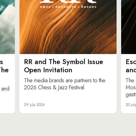
s
RR and The Symbol Issue
Esc
The
Open Invitation
an
The media brands are partners to the
The 
2026 Chess & Jazz Festival.
Mosc
e and
gast
29 july 2026
20 jul