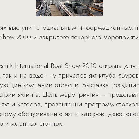
ия» выступит специальным информационным п
oat Show 2010 и закрытого вечернего мероприят
tnik International Boat Show 2010 открыта для
 так и на воде – у причалов яхт-клуба «Буре
ующие компании отрасли. Выставка традици
стрии яхтинга. Цель мероприятия – представ
яхт и катеров, презентации программ страхо
сному обслуживанию яхт и катеров, девелопер
в и яхтенных стоянок.