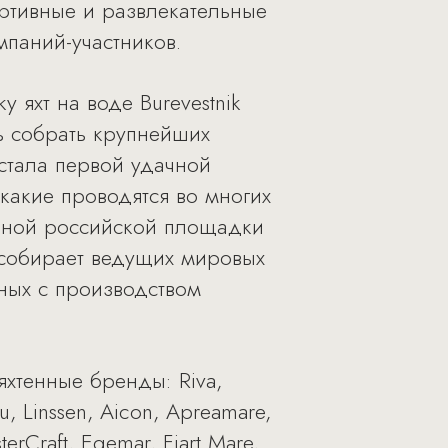
портивные и развлекательные
мпаний-участников.
 яхт на воде Burevestnik
сь собрать крупнейших
стала первой удачной
 какие проводятся во многих
лавной российской площадки
 собирает ведущих мировых
нных с производством
хтенные бренды: Riva,
eau, Linssen, Aicon, Apreamare,
terCraft, Egemar, Fiart Mare,