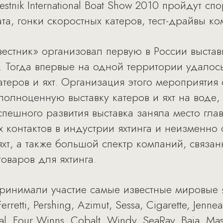
stnik International Boat Show 2010 пройдут с
та, гонки скоростных катеров, тест-драйвы ко
вестник» организовал первую в России выставку
IBS). Тогда впервые на одной территории удало
теров и яхт. Организация этого мероприятия 
полноценную выставку катеров и яхт на воде,
 успешного развития выставка заняла место г
 контактов в индустрии яхтинга и неизменно
яхт, а также большой спектр компаний, связа
оваров для яхтинга.
принимали участие самые известные мировые я
 Ferretti, Pershing, Azimut, Sessa, Cigarette, Jenn
ral, Four Winns, Сobalt, Windy, SeaRay, Baja, Mas