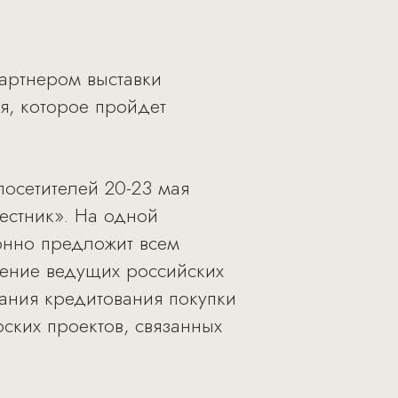
артнером выставки
ия, которое пройдет
 посетителей 20-23 мая
вестник». На одной
онно предложит всем
ление ведущих российских
вания кредитования покупки
ских проектов, связанных