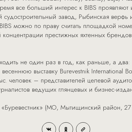
 время все больший интерес к BIBS проявляют
й судостроительный завод, Рыбинская верфь 
 BIBS можно по праву считать площадкой номе
 концентрации престижных яхтенных брендов
ходить не один раз в год, как раньше, а два:
есеннюю выставку Burevestnik International B
ыс. человек – представителей целевой аудито
урналистов ведущих глянцевых и бизнес-изда
б «Буревестник» (МО, Мытищинский район, 27