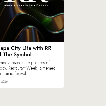
ape City Life with RR
d The Symbol
media brands are partners of
ow Restaurant Week, a themed
ronomic festival.
y 2026