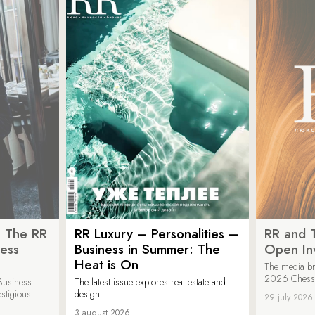
: The RR
RR Luxury – Personalities –
RR and 
ess
Business in Summer: The
Open Inv
Heat is On
The media br
2026 Chess &
Business
The latest issue explores real estate and
estigious
design.
29 july 2026
3 august 2026