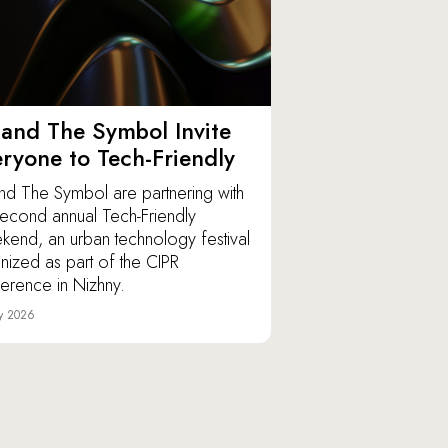
and The Symbol Invite
ryone to Tech-Friendly
nd The Symbol are partnering with
second annual Tech-Friendly
end, an urban technology festival
nized as part of the CIPR
erence in Nizhny.
y 2026