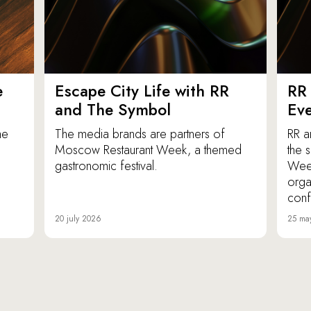
e
Escape City Life with RR
RR 
and The Symbol
Eve
he
The media brands are partners of
RR a
Moscow Restaurant Week, a themed
the 
gastronomic festival.
Week
orga
conf
20 july 2026
25 ma