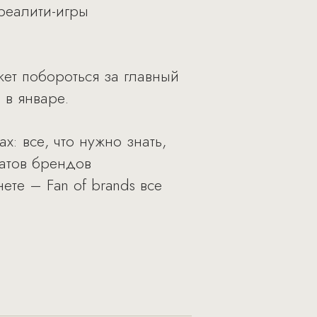
реалити-игры
.
жет побороться за главный
в январе.
: все, что нужно знать,
натов брендов
ете – Fan of brands все