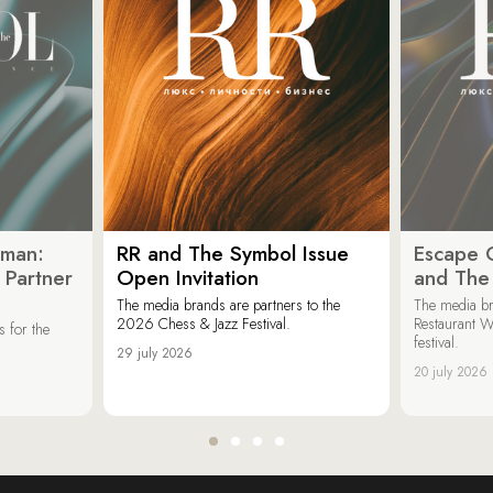
oman:
RR and The Symbol Issue
Escape C
 Partner
Open Invitation
and The
The media brands are partners to the
The media br
2026 Chess & Jazz Festival.
Restaurant W
 for the
festival.
29 july 2026
20 july 2026