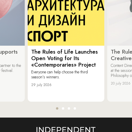
upports
The Rules of Life Launches
The Rule
Open Voting for Its
Creativ
«Contemporaries» Project
artner to the
Content Dire
festival.
at the sessi
Everyone can help choose the third
Philosophy 
season’s winners.
20 july 2026
29 july 2026