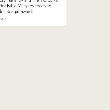
ory Tumanov and The VOICE PR
ctor Nikita Martynov received
en Seagull awards.
 2026