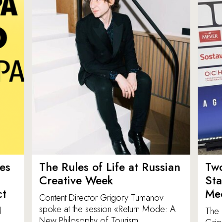
es
The Rules of Life at Russian
Tw
Creative Week
St
ct
Med
Content Director Grigory Tumanov
spoke at the session «Return Mode: A
d
The 
New Philosophy of Tourism