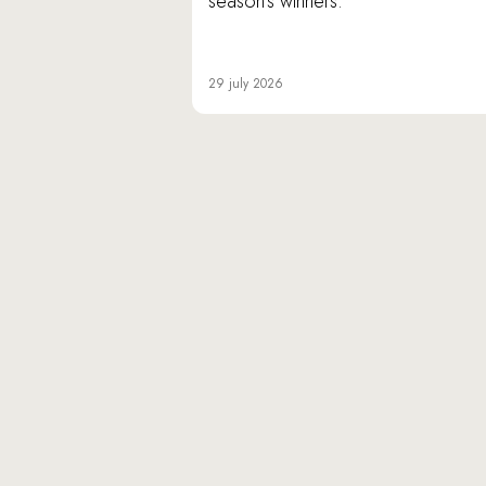
season’s winners.
29 july 2026