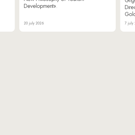
Grig
Development».
Dire
Gold
20 july 2026
7 july