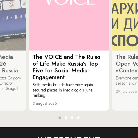
Media
The VOICE and The Rules
The Rule
026
of Life Make Russia’s Top
Open Vot
 Russia
Five for Social Media
«Contem
Engagement
ector Grigory
Everyone can
irector
season’s win
Both media brands have once again
den Seagull
secured places in Medialogia’s June
29 july 2026
ranking.
3 august 2026