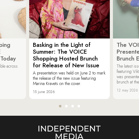
ping
Basking in the Light of
The VOI
E
Summer: The VOICE
Present
 Today
Shopping Hosted Brunch
Brunch 
for Release of New Issue
able across
The latest i
featuring Vik
A presentation was held on June 2 to mark
was presente
the release of the new issue featuring
brunch at th
Marina Kravets on the cover.
12 may 2026
15 june 2026