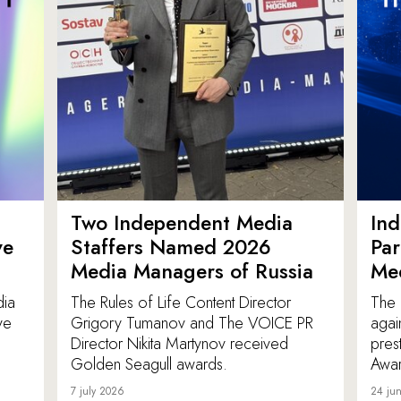
Two Independent Media
In
ve
Staffers Named 2026
Par
Media Managers of Russia
Me
dia
The Rules of Life Content Director
The 
ve
Grigory Tumanov and The VOICE PR
agai
Director Nikita Martynov received
pres
Golden Seagull awards.
Awar
7 july 2026
24 ju