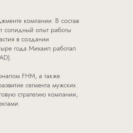
джменте компании. В состав
т солидный опыт работы
астия в создании
етыре года Михаил работал
AD).
урналом FHM, а также
развитие сегмента мужских
говую стратегию компании,
ектами.