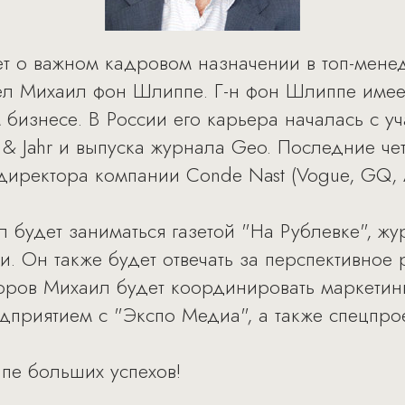
ет о важном кадровом назначении в топ-мене
ел Михаил фон Шлиппе. Г-н фон Шлиппе имее
бизнесе. В России его карьера началась с уч
 & Jahr и выпуска журнала Geo. Последние ч
директора компании Conde Nast (Vogue, GQ, 
л будет заниматься газетой "На Рублевке", ж
. Он также будет отвечать за перспективное 
оров Михаил будет координировать маркетин
дприятием с "Экспо Медиа", а также спецпро
е больших успехов!