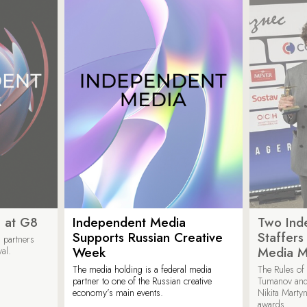
 at G8
Independent Media
Two Ind
Supports Russian Creative
Staffer
 partners
Week
Media M
val.
The media holding is a federal media
The Rules of 
partner to one of the Russian creative
Tumanov and
economy’s main events.
Nikita Marty
awards.