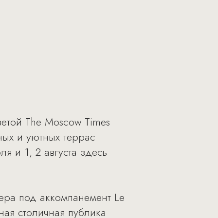
зетой The Moscow Times
ных и уютных террас
я и 1, 2 августа здесь
чера под аккомпанемент Le
льная столичная публика