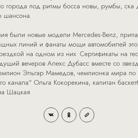
го города под ритмы босса новы, румбы, ска 
о шансона.
ния были новые модели Mercedes-Benz, прип
зящных линий и фанаты мощи автомобилей это
оездкой на одном из них. Сертификаты на те
едущий вечеров Алекс Дубасc вместе со звез
емпион Эльгар Мамедов, чемпионка мира по
го канала" Ольга Кокорекина, капитан баске
на Шацкая.