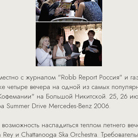
местно с журналом "Robb Report Россия" и га
е четыре вечера на одной из самых популяр
Кофемании" на Большой Никитской. 25, 26 июл
а Summer Drive Mercedes-Benz 2006.
 возможность насладиться теплом летнего ве
tin Rey и Chattanooga Ska Orchestra. Требовате