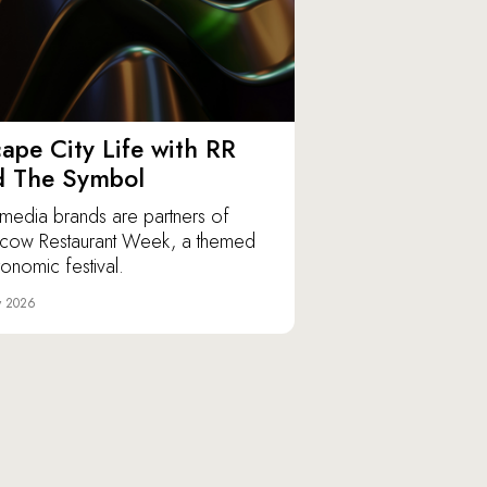
ape City Life with RR
d The Symbol
media brands are partners of
ow Restaurant Week, a themed
ronomic festival.
y 2026