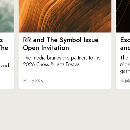
s
RR and The Symbol Issue
Esc
The
Open Invitation
an
The media brands are partners to the
The 
2026 Chess & Jazz Festival.
Mosc
e and
gast
29 july 2026
20 jul