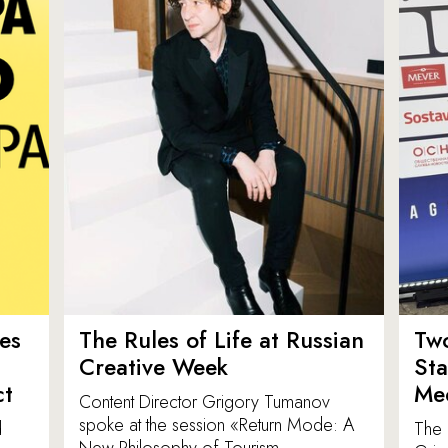
es
The Rules of Life at Russian
Tw
Creative Week
St
ct
Med
Content Director Grigory Tumanov
spoke at the session «Return Mode: A
d
The 