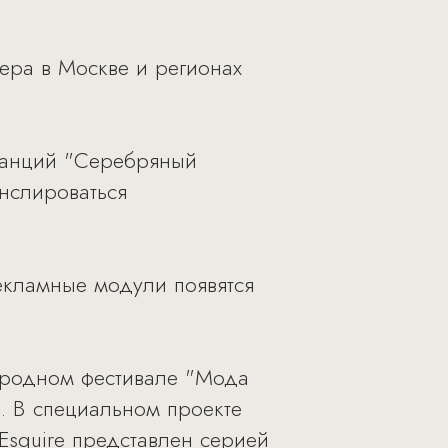
мера в Москве и регионах
станций "Серебряный
анслироваться
екламные модули появятся
народном фестивале "Мода
. В специальном проекте
Esquire представлен серией