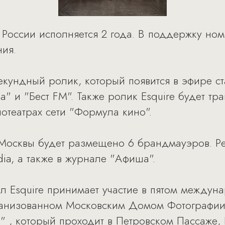
в России исполняется 2 года. В поддержку но
ия.
екундный ролик, который появится в эфире 
" и "Бест FM". Также ролик Esquire будет тр
отеатрах сети "Формула кино".
 Москвы будет размещено 6 брандмауэров. Р
ia, а также в журнале "Афиша".
ал Esquire принимает участие в пятом между
рганизованном Московским Домом Фотографии
" , который проходит в Петровском Пассаже, 