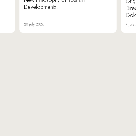
New Philosophy of Tourism
Grig
Development».
Dire
Gold
20 july 2026
7 july