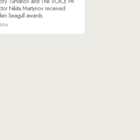
ory Tumanov and The VOICE PR
ctor Nikita Martynov received
en Seagull awards.
 2026