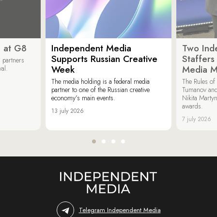
 at G8
Independent Media
Two Ind
Supports Russian Creative
Staffer
 partners
Week
Media M
val.
The media holding is a federal media
The Rules of 
partner to one of the Russian creative
Tumanov and
economy’s main events.
Nikita Marty
awards.
13 july 2026
7 july 2026
Telegram Independent Media