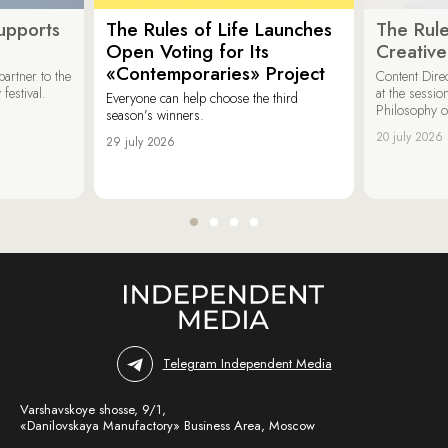
upports
The Rules of Life Launches
The Rule
Open Voting for Its
Creativ
«Contemporaries» Project
artner to the
Content Dire
festival.
at the sessi
Everyone can help choose the third
Philosophy 
season’s winners.
20 july 2026
29 july 2026
Telegram Independent Media
Varshavskoye shosse, 9/1,
«Danilovskaya Manufactory» Business Area, Moscow