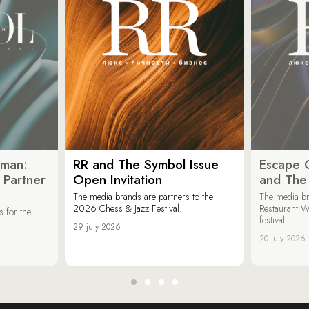
oman:
RR and The Symbol Issue
Escape C
 Partner
Open Invitation
and The
The media brands are partners to the
The media br
2026 Chess & Jazz Festival.
Restaurant W
 for the
festival.
29 july 2026
20 july 2026