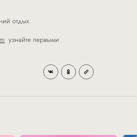
.
тний отдых.
am
: узнайте первыми