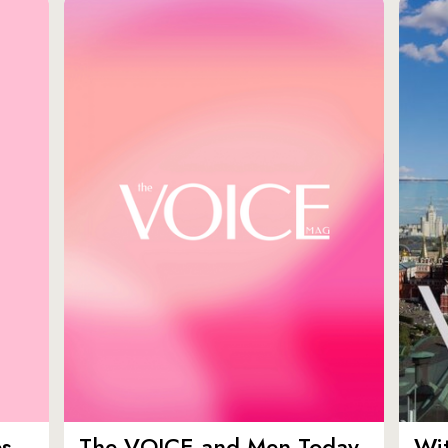
es
The VOICE and Men Today
Wit