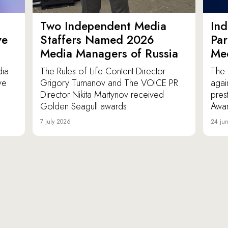
Two Independent Media
In
ve
Staffers Named 2026
Par
Media Managers of Russia
Me
dia
The Rules of Life Content Director
The 
ve
Grigory Tumanov and The VOICE PR
agai
Director Nikita Martynov received
pres
Golden Seagull awards.
Awar
7 july 2026
24 ju