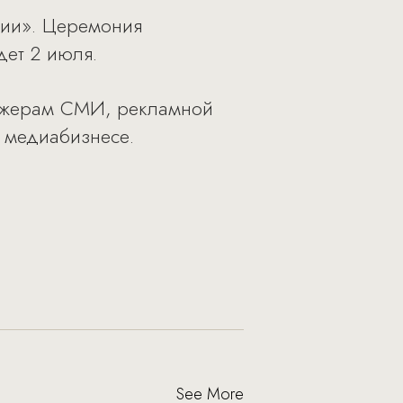
сии». Церемония
дет 2 июля.
еджерам СМИ, рекламной
в медиабизнесе.
See More