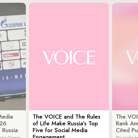
Media
The VOICE and The Rules
The VOI
026
of Life Make Russia’s Top
Rank Am
 Russia
Five for Social Media
Cited Pu
Engagement
ector Grigory
The media b