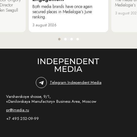
irector
Medialogia’s
Both media brands have once again
den Seagull
secured places in Medialogia’s June
3 august 20
ranking.
3 august 2026
Telegram Independent Media
Varshavskoye shosse, 9/1,
«Danilovskaya Manufactory» Business Area, Moscow
pr@imedia.ru
+7 495 252-09-99