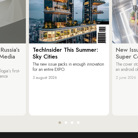
Russia’s
TechInsider This Summer:
New Issu
 Media
Sky Cities
Super C
The new issue packs in enough innovation
The cover sto
for an entire EXPO.
an android of
ogia’s first-
ience
3 august 2026
2 june 2026