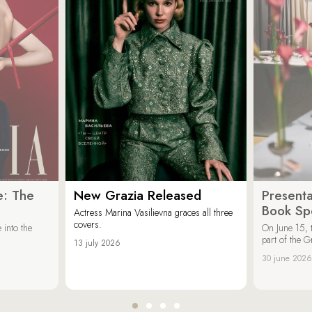
e: The
New Grazia Released
Presenta
Book Spe
Actress Marina Vasilievna graces all three
covers.
 into the
On June 15, 
part of the G
13 july 2026
30 june 2026