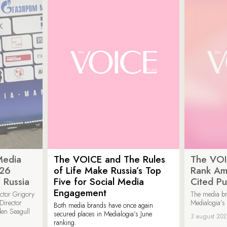
Media
The VOICE and The Rules
The VOI
026
of Life Make Russia’s Top
Rank Am
 Russia
Five for Social Media
Cited Pu
Engagement
ector Grigory
The media b
irector
Medialogia’s
Both media brands have once again
den Seagull
secured places in Medialogia’s June
3 august 20
ranking.