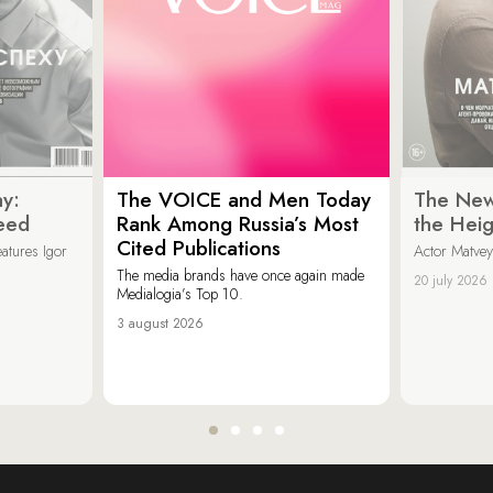
y:
The VOICE and Men Today
The New
eed
Rank Among Russia’s Most
the Heig
Cited Publications
eatures Igor
Actor Matvey
The media brands have once again made
20 july 2026
Medialogia’s Top 10.
3 august 2026