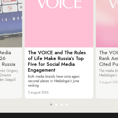
Media
The VOICE and The Rules
The VOI
026
of Life Make Russia’s Top
Rank Am
 Russia
Five for Social Media
Cited Pu
Engagement
ector Grigory
The media b
irector
Medialogia’s
Both media brands have once again
den Seagull
secured places in Medialogia’s June
3 august 20
ranking.
3 august 2026