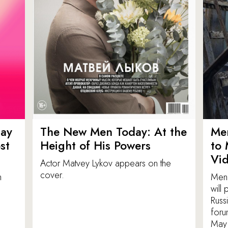
ay
The New Men Today: At the
Men
st
Height of His Powers
to 
Vi
Actor Matvey Lykov appears on the
cover.
n
Men 
will
Russ
foru
May