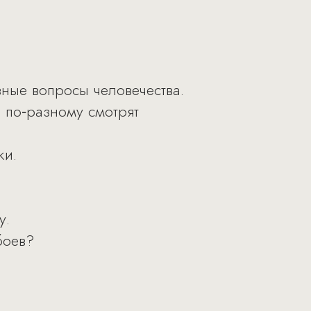
вные вопросы человечества.
 по‑разному смотрят
ки.
у.
боев?
.