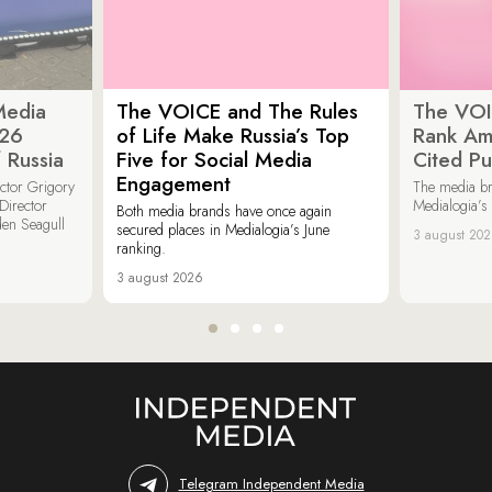
Media
The VOICE and The Rules
The VOI
026
of Life Make Russia’s Top
Rank Am
 Russia
Five for Social Media
Cited Pu
Engagement
ector Grigory
The media b
irector
Medialogia’s
Both media brands have once again
den Seagull
secured places in Medialogia’s June
3 august 20
ranking.
3 august 2026
Telegram Independent Media