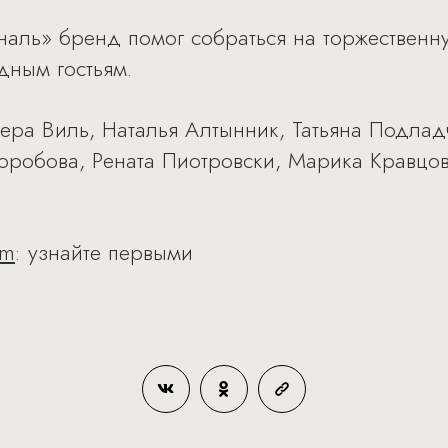
ональ» бренд помог собраться на торжествен
дным гостьям.
Вера Виль, Наталья Алтынник, Татьяна Подлад
робова, Рената Пиотровски, Марика Кравцов
am
: узнайте первыми