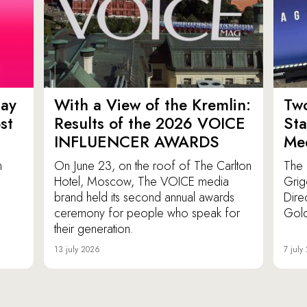
ay
With a View of the Kremlin:
Tw
st
Results of the 2026 VOICE
St
INFLUENCER AWARDS
Med
n
On June 23, on the roof of The Carlton
The 
Hotel, Moscow, The VOICE media
Grig
brand held its second annual awards
Dire
ceremony for people who speak for
Gold
their generation.
13 july 2026
7 july