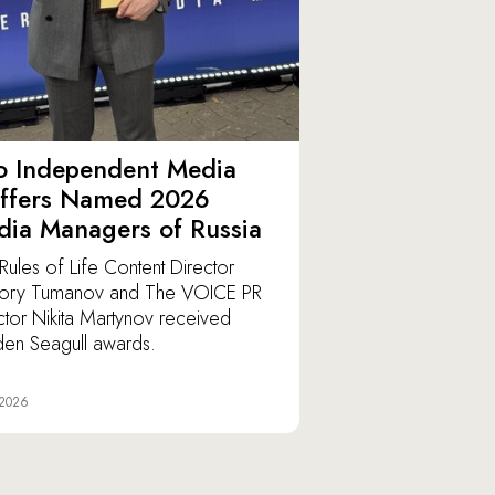
o Independent Media
affers Named 2026
ia Managers of Russia
Rules of Life Content Director
ory Tumanov and The VOICE PR
ctor Nikita Martynov received
en Seagull awards.
 2026