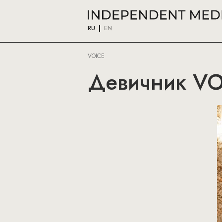
RU
EN
VOICE
Девичник VO