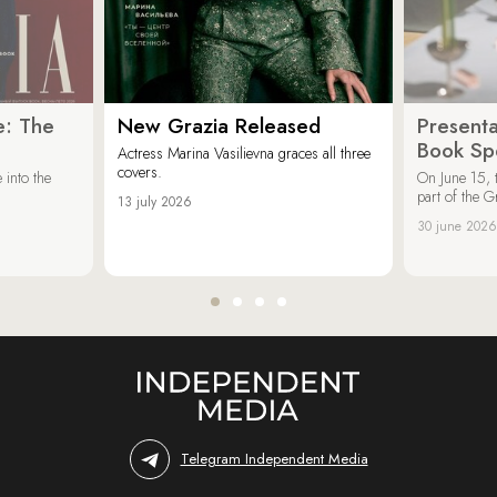
e: The
New Grazia Released
Presenta
Book Spe
Actress Marina Vasilievna graces all three
covers.
 into the
On June 15, 
part of the G
13 july 2026
30 june 2026
Telegram Independent Media