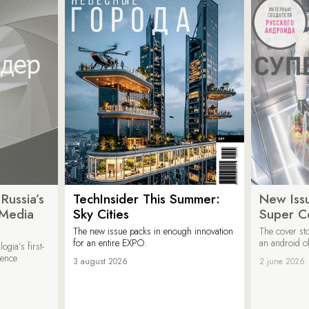
Russia’s
TechInsider This Summer:
New Issu
 Media
Sky Cities
Super C
The new issue packs in enough innovation
The cover sto
for an entire EXPO.
an android of
ogia’s first-
ience
3 august 2026
2 june 2026