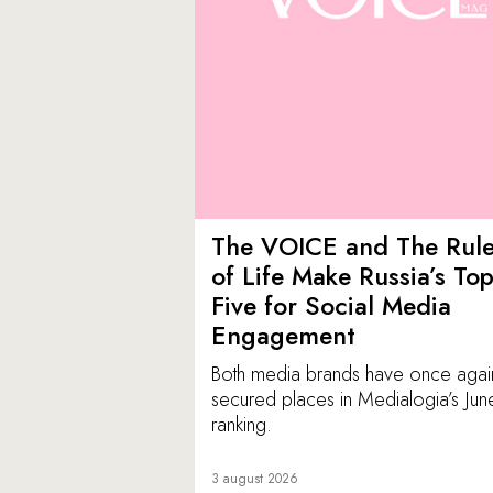
The VOICE and The Rul
of Life Make Russia’s To
Five for Social Media
Engagement
Both media brands have once agai
secured places in Medialogia’s Jun
ranking.
3 august 2026