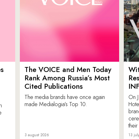
es
The VOICE and Men Today
Wit
p
Rank Among Russia’s Most
Res
Cited Publications
IN
The media brands have once again
On J
made Medialogia’s Top 10.
Hote
n
bran
e
cere
thei
3 august 2026
13 jul