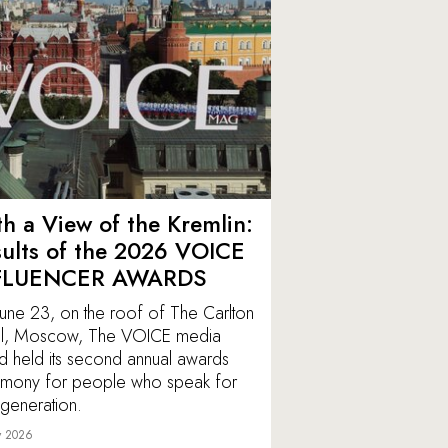
h a View of the Kremlin:
ults of the 2026 VOICE
FLUENCER AWARDS
une 23, on the roof of The Carlton
l, Moscow, The VOICE media
d held its second annual awards
mony for people who speak for
r generation.
y 2026