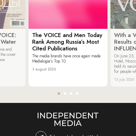
VOICE:
The VOICE and Men Today
With a V
 Water
Rank Among Russia’s Most
Results
Cited Publications
INFLUE
ova and
 the cover
The media brands have once again made
On June 23, 
ase.
Medialogia’s Top 10.
Hotel, Mosc
held its sec
3 august 2026
for people wh
13 july 2026