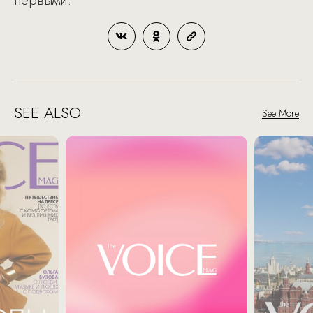
первыми.​
SEE ALSO
See More