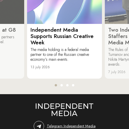
 at G8
Independent Media
Two Ind
Supports Russian Creative
Staffer
 partners
Week
Media M
val.
The media holding is a federal media
The Rules of 
partner to one of the Russian creative
Tumanov and
economy’s main events.
Nikita Marty
awards.
13 july 2026
7 july 2026
Telegram Independent Media