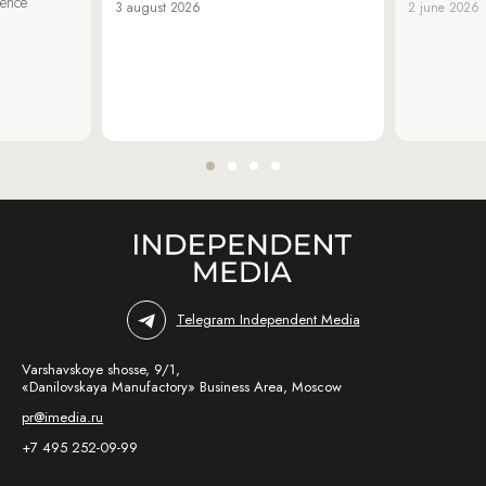
ience
3 august 2026
2 june 2026
Telegram Independent Media
Varshavskoye shosse, 9/1,
«Danilovskaya Manufactory» Business Area, Moscow
pr@imedia.ru
+7 495 252-09-99