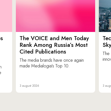
es
The VOICE and Men Today
Tec
p
Rank Among Russia’s Most
Sk
Cited Publications
The 
inno
The media brands have once again
made Medialogia’s Top 10.
n
e
3 august 2026
3 aug