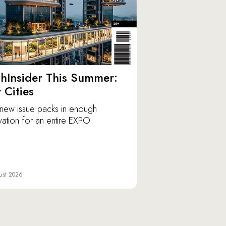
hInsider This Summer:
y Cities
new issue packs in enough
vation for an entire EXPO.
ust 2026