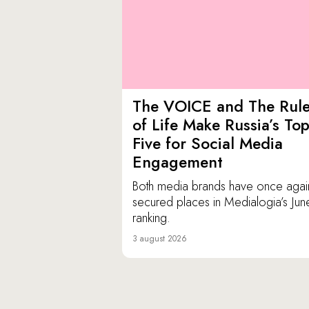
The VOICE and The Rul
of Life Make Russia’s To
Five for Social Media
Engagement
Both media brands have once agai
secured places in Medialogia’s Jun
ranking.
3 august 2026