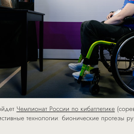
ройдет
Чемпионат России по кибатлетике
(соре
тивные технологии: бионические протезы рук,