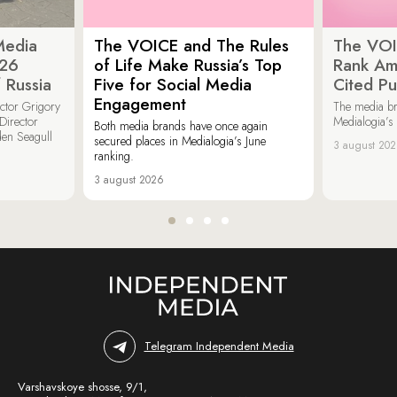
Media
The VOICE and The Rules
The VOI
026
of Life Make Russia’s Top
Rank Am
 Russia
Five for Social Media
Cited Pu
Engagement
ector Grigory
The media b
irector
Medialogia’s
Both media brands have once again
den Seagull
secured places in Medialogia’s June
3 august 20
ranking.
3 august 2026
Telegram Independent Media
Varshavskoye shosse, 9/1,