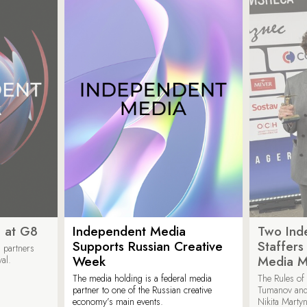
 at G8
Independent Media
Two Ind
Supports Russian Creative
Staffer
 partners
Week
Media M
val.
The media holding is a federal media
The Rules of 
partner to one of the Russian creative
Tumanov and
economy’s main events.
Nikita Marty