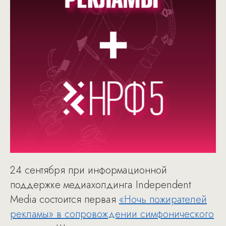
24 сентября при информационной
поддержке медиахолдинга Independent
Media состоится первая
«Ночь пожирателей
рекламы» в сопровождении симфонического