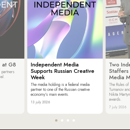
 at G8
Independent Media
Two Ind
Supports Russian Creative
Staffer
 partners
Week
Media M
val.
The media holding is a federal media
The Rules of 
partner to one of the Russian creative
Tumanov and
economy’s main events.
Nikita Marty
awards.
13 july 2026
7 july 2026