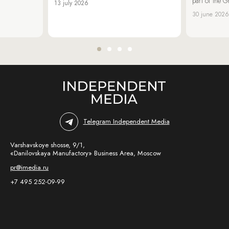
part of the G
13 july 2026
30 june 2026
Telegram Independent Media
Varshavskoye shosse, 9/1,
«Danilovskaya Manufactory» Business Area, Moscow
pr@imedia.ru
+7 495 252-09-99