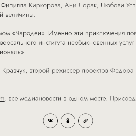
 Филиппа Киркорова, Ани Лорак, Любови Успен
ой величины.
мом «Чародеи». Именно эти приключения пов
иверсального института необыкновенных услуг
иональ».
 Кравчук, второй режиссер проектов Федора
am
: все медиановости в одном месте. Присоед