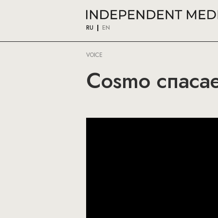
RU
EN
VOICE
Cosmo спасае