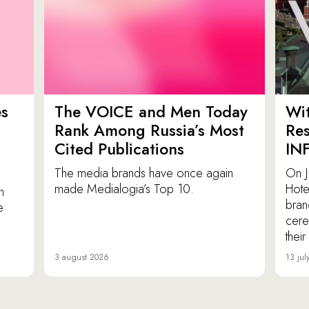
es
The VOICE and Men Today
Wit
p
Rank Among Russia’s Most
Res
Cited Publications
IN
The media brands have once again
On J
made Medialogia’s Top 10.
Hote
n
bran
e
cere
thei
3 august 2026
13 jul