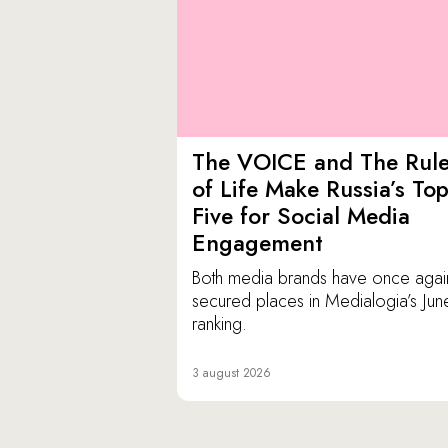
The VOICE and The Rul
of Life Make Russia’s To
Five for Social Media
Engagement
Both media brands have once agai
secured places in Medialogia’s Jun
ranking.
3 august 2026