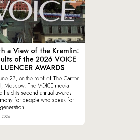
h a View of the Kremlin:
ults of the 2026 VOICE
FLUENCER AWARDS
une 23, on the roof of The Carlton
l, Moscow, The VOICE media
d held its second annual awards
mony for people who speak for
r generation.
y 2026