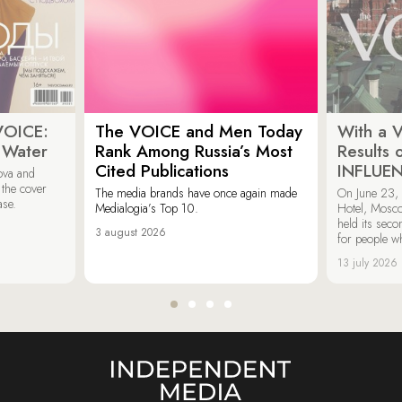
VOICE:
The VOICE and Men Today
With a V
 Water
Rank Among Russia’s Most
Results
Cited Publications
INFLUE
ova and
 the cover
The media brands have once again made
On June 23, 
ase.
Medialogia’s Top 10.
Hotel, Mosc
held its sec
3 august 2026
for people wh
13 july 2026