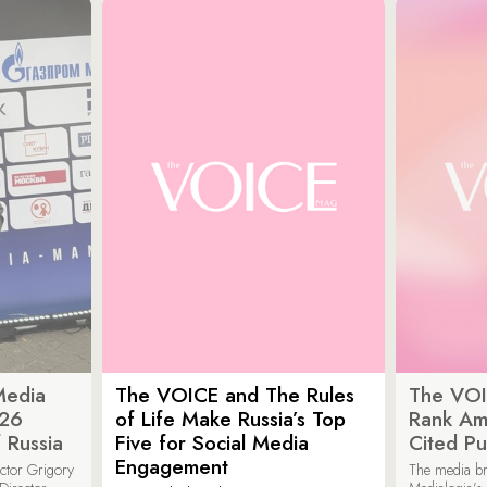
Media
The VOICE and The Rules
The VOI
026
of Life Make Russia’s Top
Rank Am
 Russia
Five for Social Media
Cited Pu
Engagement
ector Grigory
The media b