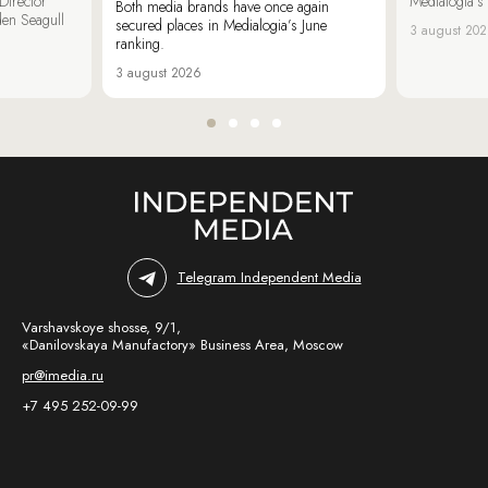
irector
Medialogia’s
Both media brands have once again
den Seagull
secured places in Medialogia’s June
3 august 20
ranking.
3 august 2026
Telegram Independent Media
Varshavskoye shosse, 9/1,
«Danilovskaya Manufactory» Business Area, Moscow
pr@imedia.ru
+7 495 252-09-99