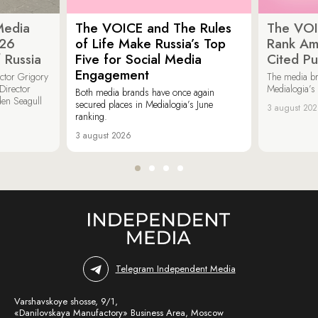
Media
The VOICE and The Rules
The VOI
026
of Life Make Russia’s Top
Rank Am
 Russia
Five for Social Media
Cited Pu
Engagement
ector Grigory
The media b
irector
Medialogia’s
Both media brands have once again
den Seagull
secured places in Medialogia’s June
3 august 20
ranking.
3 august 2026
Telegram Independent Media
Varshavskoye shosse, 9/1,
«Danilovskaya Manufactory» Business Area, Moscow