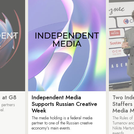
 at G8
Independent Media
Two Ind
Supports Russian Creative
Staffer
 partners
Week
Media M
val.
The media holding is a federal media
The Rules of 
partner to one of the Russian creative
Tumanov and
economy’s main events.
Nikita Marty
awards.