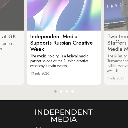
 at G8
Independent Media
Two Ind
Supports Russian Creative
Staffer
 partners
Week
Media M
val.
The media holding is a federal media
The Rules of 
partner to one of the Russian creative
Tumanov and
economy’s main events.
Nikita Marty
awards.
13 july 2026
7 july 2026