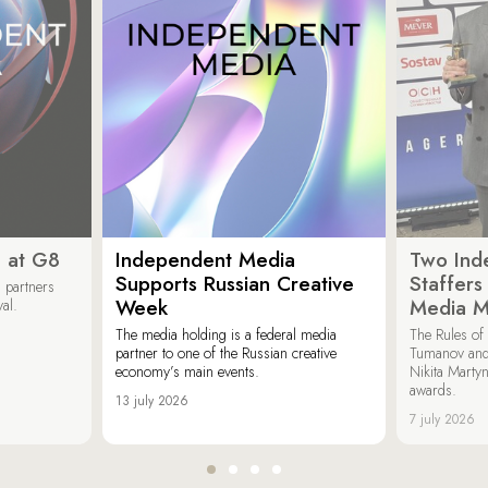
 at G8
Independent Media
Two Ind
Supports Russian Creative
Staffer
 partners
Week
Media M
val.
The media holding is a federal media
The Rules of 
partner to one of the Russian creative
Tumanov and
economy’s main events.
Nikita Marty
awards.
13 july 2026
7 july 2026