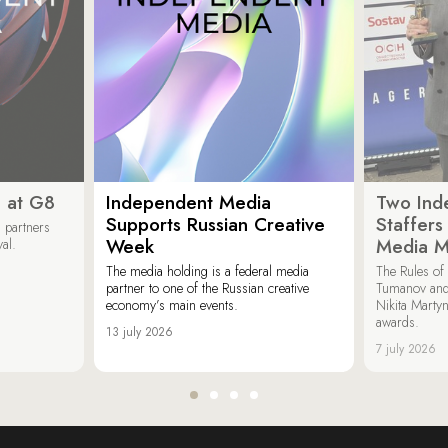
 at G8
Independent Media
Two Ind
Supports Russian Creative
Staffer
 partners
Week
Media M
val.
The media holding is a federal media
The Rules of 
partner to one of the Russian creative
Tumanov and
economy’s main events.
Nikita Marty
awards.
13 july 2026
7 july 2026