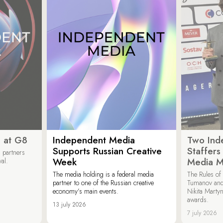
 at G8
Independent Media
Two Ind
Supports Russian Creative
Staffer
 partners
Week
Media M
val.
The media holding is a federal media
The Rules of 
partner to one of the Russian creative
Tumanov and
economy’s main events.
Nikita Marty
awards.
13 july 2026
7 july 2026