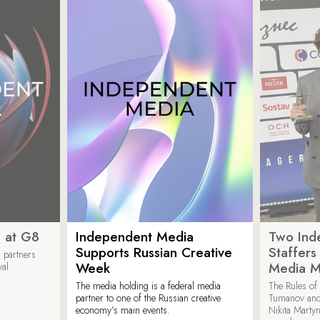
 at G8
Independent Media
Two Ind
Supports Russian Creative
Staffer
 partners
Week
Media M
val.
The media holding is a federal media
The Rules of 
partner to one of the Russian creative
Tumanov and
economy’s main events.
Nikita Marty