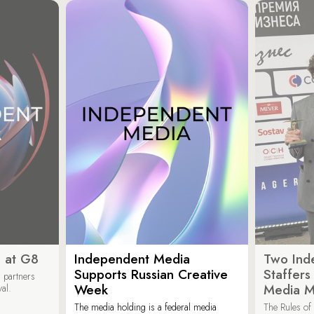
 at G8
Independent Media
Two Ind
Supports Russian Creative
Staffer
 partners
Week
Media M
val.
The media holding is a federal media
The Rules of 