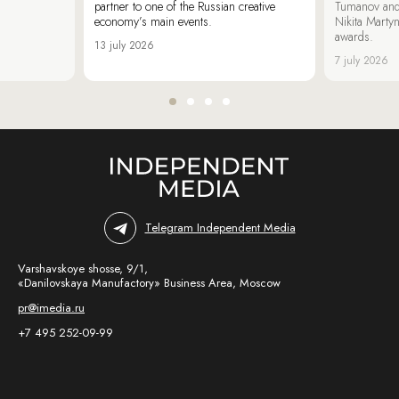
partner to one of the Russian creative
Tumanov and
economy’s main events.
Nikita Marty
awards.
13 july 2026
7 july 2026
Telegram Independent Media
Varshavskoye shosse, 9/1,
«Danilovskaya Manufactory» Business Area, Moscow
pr@imedia.ru
+7 495 252-09-99