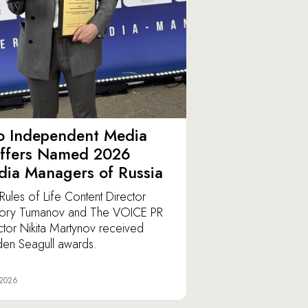
o Independent Media
affers Named 2026
ia Managers of Russia
Rules of Life Content Director
ory Tumanov and The VOICE PR
ctor Nikita Martynov received
en Seagull awards.
 2026