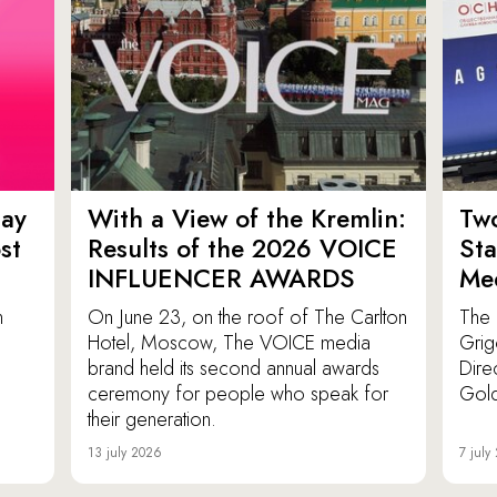
ay
With a View of the Kremlin:
Tw
st
Results of the 2026 VOICE
St
INFLUENCER AWARDS
Med
n
On June 23, on the roof of The Carlton
The 
Hotel, Moscow, The VOICE media
Grig
brand held its second annual awards
Dire
ceremony for people who speak for
Gold
their generation.
13 july 2026
7 july